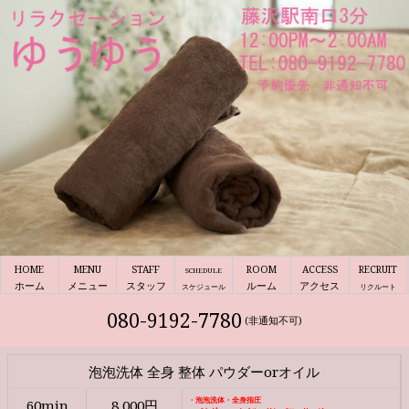
HOME
MENU
STAFF
ROOM
ACCESS
RECRUIT
SCHEDULE
ホーム
メニュー
スタッフ
ルーム
アクセス
スケジュール
リクルート
080-9192-7780
(非通知不可)
泡泡洗体 全身 整体 パウダーorオイル
・泡泡洗体・全身指圧
60min
8,000円